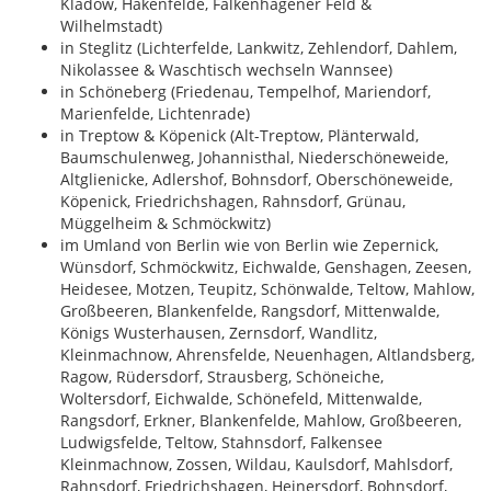
Kladow, Hakenfelde, Falkenhagener Feld &
Wilhelmstadt)
in Steglitz (Lichterfelde, Lankwitz, Zehlendorf, Dahlem,
Nikolassee & Waschtisch wechseln Wannsee)
in Schöneberg (Friedenau, Tempelhof, Mariendorf,
Marienfelde, Lichtenrade)
in Treptow & Köpenick (Alt-Treptow, Plänterwald,
Baumschulenweg, Johannisthal, Niederschöneweide,
Altglienicke, Adlershof, Bohnsdorf, Oberschöneweide,
Köpenick, Friedrichshagen, Rahnsdorf, Grünau,
Müggelheim & Schmöckwitz)
im Umland von Berlin wie von Berlin wie Zepernick,
Wünsdorf, Schmöckwitz, Eichwalde, Genshagen, Zeesen,
Heidesee, Motzen, Teupitz, Schönwalde, Teltow, Mahlow,
Großbeeren, Blankenfelde, Rangsdorf, Mittenwalde,
Königs Wusterhausen, Zernsdorf, Wandlitz,
Kleinmachnow, Ahrensfelde, Neuenhagen, Altlandsberg,
Ragow, Rüdersdorf, Strausberg, Schöneiche,
Woltersdorf, Eichwalde, Schönefeld, Mittenwalde,
Rangsdorf, Erkner, Blankenfelde, Mahlow, Großbeeren,
Ludwigsfelde, Teltow, Stahnsdorf, Falkensee
Kleinmachnow, Zossen, Wildau, Kaulsdorf, Mahlsdorf,
Rahnsdorf, Friedrichshagen, Heinersdorf, Bohnsdorf,