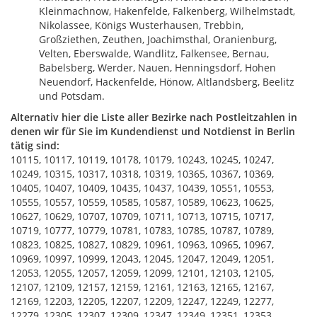
Kleinmachnow, Hakenfelde, Falkenberg, Wilhelmstadt,
Nikolassee, Königs Wusterhausen, Trebbin,
Großziethen, Zeuthen, Joachimsthal, Oranienburg,
Velten, Eberswalde, Wandlitz, Falkensee, Bernau,
Babelsberg, Werder, Nauen, Henningsdorf, Hohen
Neuendorf, Hackenfelde, Hönow, Altlandsberg, Beelitz
und Potsdam.
Alternativ hier die Liste aller Bezirke nach Postleitzahlen in
denen wir für Sie im Kundendienst und Notdienst in Berlin
tätig sind:
10115, 10117, 10119, 10178, 10179, 10243, 10245, 10247,
10249, 10315, 10317, 10318, 10319, 10365, 10367, 10369,
10405, 10407, 10409, 10435, 10437, 10439, 10551, 10553,
10555, 10557, 10559, 10585, 10587, 10589, 10623, 10625,
10627, 10629, 10707, 10709, 10711, 10713, 10715, 10717,
10719, 10777, 10779, 10781, 10783, 10785, 10787, 10789,
10823, 10825, 10827, 10829, 10961, 10963, 10965, 10967,
10969, 10997, 10999, 12043, 12045, 12047, 12049, 12051,
12053, 12055, 12057, 12059, 12099, 12101, 12103, 12105,
12107, 12109, 12157, 12159, 12161, 12163, 12165, 12167,
12169, 12203, 12205, 12207, 12209, 12247, 12249, 12277,
12279, 12305, 12307, 12309, 12347, 12349, 12351, 12353,