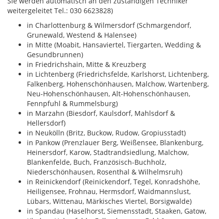
Sie werden automatisch an den zuständigen Techniker
weitergeleitet Tel.: 030 6623828)
in Charlottenburg & Wilmersdorf (Schmargendorf,
Grunewald, Westend & Halensee)
in Mitte (Moabit, Hansaviertel, Tiergarten, Wedding &
Gesundbrunnen)
in Friedrichshain, Mitte & Kreuzberg
in Lichtenberg (Friedrichsfelde, Karlshorst, Lichtenberg,
Falkenberg, Hohenschönhausen, Malchow, Wartenberg,
Neu-Hohenschönhausen, Alt-Hohenschönhausen,
Fennpfuhl & Rummelsburg)
in Marzahn (Biesdorf, Kaulsdorf, Mahlsdorf &
Hellersdorf)
in Neukölln (Britz, Buckow, Rudow, Gropiusstadt)
in Pankow (Prenzlauer Berg, Weißensee, Blankenburg,
Heinersdorf, Karow, Stadtrandsiedlung, Malchow,
Blankenfelde, Buch, Französisch-Buchholz,
Niederschönhausen, Rosenthal & Wilhelmsruh)
in Reinickendorf (Reinickendorf, Tegel, Konradshöhe,
Heiligensee, Frohnau, Hermsdorf, Waidmannslust,
Lübars, Wittenau, Märkisches Viertel, Borsigwalde)
in Spandau (Haselhorst, Siemensstadt, Staaken, Gatow,