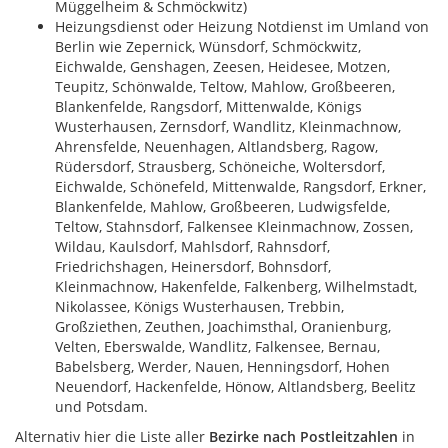
Müggelheim & Schmöckwitz)
Heizungsdienst oder Heizung Notdienst im Umland von
Berlin wie Zepernick, Wünsdorf, Schmöckwitz,
Eichwalde, Genshagen, Zeesen, Heidesee, Motzen,
Teupitz, Schönwalde, Teltow, Mahlow, Großbeeren,
Blankenfelde, Rangsdorf, Mittenwalde, Königs
Wusterhausen, Zernsdorf, Wandlitz, Kleinmachnow,
Ahrensfelde, Neuenhagen, Altlandsberg, Ragow,
Rüdersdorf, Strausberg, Schöneiche, Woltersdorf,
Eichwalde, Schönefeld, Mittenwalde, Rangsdorf, Erkner,
Blankenfelde, Mahlow, Großbeeren, Ludwigsfelde,
Teltow, Stahnsdorf, Falkensee Kleinmachnow, Zossen,
Wildau, Kaulsdorf, Mahlsdorf, Rahnsdorf,
Friedrichshagen, Heinersdorf, Bohnsdorf,
Kleinmachnow, Hakenfelde, Falkenberg, Wilhelmstadt,
Nikolassee, Königs Wusterhausen, Trebbin,
Großziethen, Zeuthen, Joachimsthal, Oranienburg,
Velten, Eberswalde, Wandlitz, Falkensee, Bernau,
Babelsberg, Werder, Nauen, Henningsdorf, Hohen
Neuendorf, Hackenfelde, Hönow, Altlandsberg, Beelitz
und Potsdam.
Alternativ hier die Liste aller
Bezirke nach Postleitzahlen
in