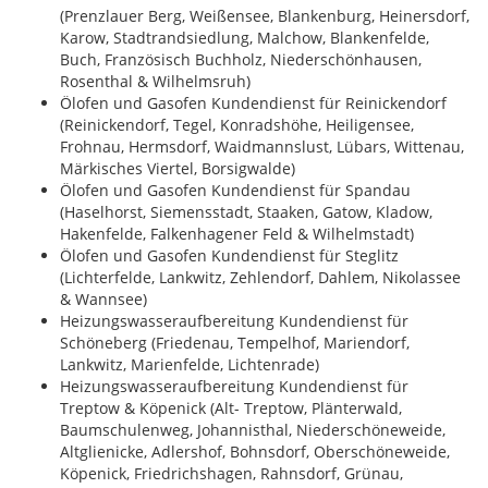
(Prenzlauer Berg, Weißensee, Blankenburg, Heinersdorf,
Karow, Stadtrandsiedlung, Malchow, Blankenfelde,
Buch, Französisch Buchholz, Niederschönhausen,
Rosenthal & Wilhelmsruh)
Ölofen und Gasofen Kundendienst für Reinickendorf
(Reinickendorf, Tegel, Konradshöhe, Heiligensee,
Frohnau, Hermsdorf, Waidmannslust, Lübars, Wittenau,
Märkisches Viertel, Borsigwalde)
Ölofen und Gasofen Kundendienst für Spandau
(Haselhorst, Siemensstadt, Staaken, Gatow, Kladow,
Hakenfelde, Falkenhagener Feld & Wilhelmstadt)
Ölofen und Gasofen Kundendienst für Steglitz
(Lichterfelde, Lankwitz, Zehlendorf, Dahlem, Nikolassee
& Wannsee)
Heizungswasseraufbereitung Kundendienst für
Schöneberg (Friedenau, Tempelhof, Mariendorf,
Lankwitz, Marienfelde, Lichtenrade)
Heizungswasseraufbereitung Kundendienst für
Treptow & Köpenick (Alt- Treptow, Plänterwald,
Baumschulenweg, Johannisthal, Niederschöneweide,
Altglienicke, Adlershof, Bohnsdorf, Oberschöneweide,
Köpenick, Friedrichshagen, Rahnsdorf, Grünau,