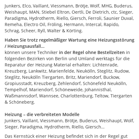
Junkers, Elco, Vaillant, Viessmann, Brötje, Wolf, MHG, Buderus,
Weishaupt, MAN, Stiebel Eltron, Oertli, De Dietrich, ctc, Sieger,
Paradigma, Hydrotherm, Riello, Giersch, Ferroli, Saunier Duval,
Remeha, Electro Oil, Fröling, Hermann, Intercal, Rapido,
Schrag, Scheer, Ryll, Walter & Körting.
Haben Sie trotz regelmäßiger Wartung eine Heizungsstörung
/ Heizungsausfall…
können unsere Techniker
in der Regel ohne Bestellzeiten
in
folgenden Bezirken von Berlin und Umland werktags für die
Reparatur der Heizung Material erhalten: Lichtenrade,
Kreuzberg, Lankwitz, Marienfelde, Neukölln, Steglitz, Rudow,
Steglitz, Neukölln Tiergarten, Britz, Mariendorf, Buckow,
Gropiusstadt, Kreuzberg, Zehlendorf, Schönefeld Neukölln,
Tempelhof, Mariendorf, Schöneweide, Johannisthal,
Waßmannsdorf, Wannsee, Charlottenburg, Teltow, Tiergarten
& Schöneberg.
Heizung – die verbreiteten Modelle
Junkers, Vaillant, Viessmann, Brötje, Buderus, Weishaupt, Wolf,
Sieger, Paradigma, Hydrotherm, Riello, Giersch…
Das Kernstück einer Heizung befindet sich in der Regel gut