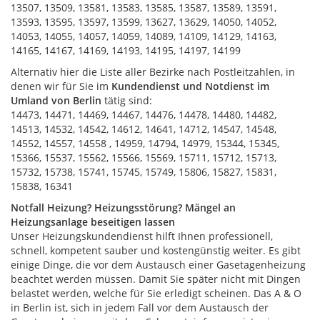
13507, 13509, 13581, 13583, 13585, 13587, 13589, 13591,
13593, 13595, 13597, 13599, 13627, 13629, 14050, 14052,
14053, 14055, 14057, 14059, 14089, 14109, 14129, 14163,
14165, 14167, 14169, 14193, 14195, 14197, 14199
Alternativ hier die Liste aller Bezirke nach Postleitzahlen, in
denen wir für Sie im
Kundendienst und Notdienst im
Umland von Berlin
tätig sind:
14473, 14471, 14469, 14467, 14476, 14478, 14480, 14482,
14513, 14532, 14542, 14612, 14641, 14712, 14547, 14548,
14552, 14557, 14558 , 14959, 14794, 14979, 15344, 15345,
15366, 15537, 15562, 15566, 15569, 15711, 15712, 15713,
15732, 15738, 15741, 15745, 15749, 15806, 15827, 15831,
15838, 16341
Notfall Heizung? Heizungsstörung? Mängel an
Heizungsanlage beseitigen lassen
Unser Heizungskundendienst hilft Ihnen professionell,
schnell, kompetent sauber und kostengünstig weiter. Es gibt
einige Dinge, die vor dem Austausch einer Gasetagenheizung
beachtet werden müssen. Damit Sie später nicht mit Dingen
belastet werden, welche für Sie erledigt scheinen. Das A & O
in Berlin ist, sich in jedem Fall vor dem Austausch der