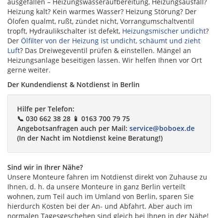
ausgefallen – Heizungswasseraufbereitung, Heizungsausfall?
Heizung kalt? Kein warmes Wasser? Heizung Störung? Der
Ölofen qualmt, rußt, zündet nicht, Vorrangumschaltventil
tropft, Hydraulikschalter ist defekt,
Heizungsmischer undicht
?
Der
Ölfilter von der Heizung ist undicht, schäumt und zieht
Luft
? Das Dreiwegeventil prüfen & einstellen. Mängel an
Heizungsanlage beseitigen lassen. Wir helfen Ihnen vor Ort
gerne weiter.
Der Kundendienst & Notdienst in Berlin
Hilfe per Telefon:
📞 030 662 38 28 📱 0163 700 79 75
Angebotsanfragen auch per Mail:
service@boboex.de
(In der Nacht im Notdienst keine Beratung!)
Sind wir in Ihrer Nähe?
Unsere Monteure fahren im Notdienst direkt von Zuhause zu
Ihnen, d. h. da unsere Monteure in ganz Berlin verteilt
wohnen, zum Teil auch im Umland von Berlin, sparen Sie
hierdurch Kosten bei der An- und Abfahrt. Aber auch im
normalen Tagesgeschehen sind gleich bei Ihnen in der Nähe!