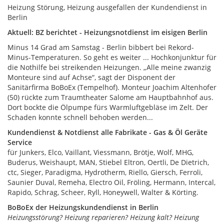
Heizung Störung, Heizung ausgefallen der Kundendienst in
Berlin
Aktuell: BZ berichtet - Heizungsnotdienst im eisigen Berlin
Minus 14 Grad am Samstag - Berlin bibbert bei Rekord-
Minus-Temperaturen. So geht es weiter ... Hochkonjunktur für
die Nothilfe bei streikenden Heizungen. „Alle meine zwanzig
Monteure sind auf Achse“, sagt der Disponent der
Sanitärfirma BoBoEx (Tempelhof). Monteur Joachim Altenhofer
(50) rückte zum Traumtheater Salome am Hauptbahnhof aus.
Dort bockte die Ölpumpe fürs Warmluftgebläse im Zelt. Der
Schaden konnte schnell behoben werden...
Kundendienst & Notdienst alle Fabrikate - Gas & Öl Geräte
Service
für Junkers, Elco, Vaillant, Viessmann, Brötje, Wolf, MHG,
Buderus, Weishaupt, MAN, Stiebel Eltron, Oertli, De Dietrich,
ctc, Sieger, Paradigma, Hydrotherm, Riello, Giersch, Ferroli,
Saunier Duval, Remeha, Electro Oil, Fröling, Hermann, Intercal,
Rapido, Schrag, Scheer, Ryll, Honeywell, Walter & Körting.
BoBoEx der Heizungskundendienst in Berlin
Heizungsstörung? Heizung reparieren? Heizung kalt? Heizung