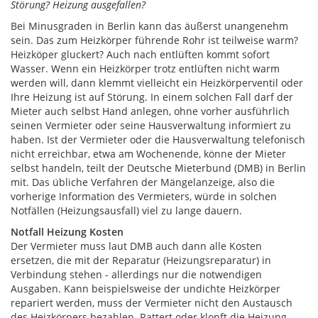
Störung? Heizung ausgefallen?
Bei Minusgraden in Berlin kann das äußerst unangenehm
sein. Das zum Heizkörper führende Rohr ist teilweise warm?
Heizköper gluckert? Auch nach entlüften kommt sofort
Wasser. Wenn ein Heizkörper trotz entlüften nicht warm
werden will, dann klemmt vielleicht ein Heizkörperventil oder
Ihre Heizung ist auf Störung. In einem solchen Fall darf der
Mieter auch selbst Hand anlegen, ohne vorher ausführlich
seinen Vermieter oder seine Hausverwaltung informiert zu
haben. Ist der Vermieter oder die Hausverwaltung telefonisch
nicht erreichbar, etwa am Wochenende, könne der Mieter
selbst handeln, teilt der Deutsche Mieterbund (DMB) in Berlin
mit. Das übliche Verfahren der Mängelanzeige, also die
vorherige Information des Vermieters, würde in solchen
Notfällen (Heizungsausfall) viel zu lange dauern.
Notfall Heizung Kosten
Der Vermieter muss laut DMB auch dann alle Kosten
ersetzen, die mit der Reparatur (Heizungsreparatur) in
Verbindung stehen - allerdings nur die notwendigen
Ausgaben. Kann beispielsweise der undichte Heizkörper
repariert werden, muss der Vermieter nicht den Austausch
des Heizkörpers bezahlen. Rattert oder klopft die Heizung