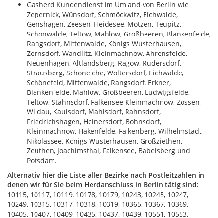
Gasherd Kundendienst im Umland von Berlin wie
Zepernick, Wünsdorf, Schmöckwitz, Eichwalde,
Genshagen, Zeesen, Heidesee, Motzen, Teupitz,
Schönwalde, Teltow, Mahlow, Großbeeren, Blankenfelde,
Rangsdorf, Mittenwalde, Königs Wusterhausen,
Zernsdorf, Wandlitz, Kleinmachnow, Ahrensfelde,
Neuenhagen, Altlandsberg, Ragow, Rüdersdorf,
Strausberg, Schöneiche, Woltersdorf, Eichwalde,
Schönefeld, Mittenwalde, Rangsdorf, Erkner,
Blankenfelde, Mahlow, Großbeeren, Ludwigsfelde,
Teltow, Stahnsdorf, Falkensee Kleinmachnow, Zossen,
Wildau, Kaulsdorf, Mahlsdorf, Rahnsdorf,
Friedrichshagen, Heinersdorf, Bohnsdorf,
Kleinmachnow, Hakenfelde, Falkenberg, Wilhelmstadt,
Nikolassee, Königs Wusterhausen, Großziethen,
Zeuthen, Joachimsthal, Falkensee, Babelsberg und
Potsdam.
Alternativ hier die Liste aller Bezirke nach Postleitzahlen in
denen wir für Sie beim Herdanschluss in Berlin tätig sind:
10115, 10117, 10119, 10178, 10179, 10243, 10245, 10247,
10249, 10315, 10317, 10318, 10319, 10365, 10367, 10369,
10405, 10407, 10409, 10435, 10437, 10439, 10551, 10553,