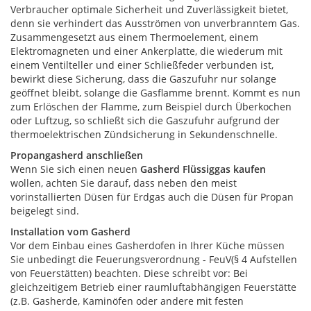
Verbraucher optimale Sicherheit und Zuverlässigkeit bietet,
denn sie verhindert das Ausströmen von unverbranntem Gas.
Zusammengesetzt aus einem Thermoelement, einem
Elektromagneten und einer Ankerplatte, die wiederum mit
einem Ventilteller und einer Schließfeder verbunden ist,
bewirkt diese Sicherung, dass die Gaszufuhr nur solange
geöffnet bleibt, solange die Gasflamme brennt. Kommt es nun
zum Erlöschen der Flamme, zum Beispiel durch Überkochen
oder Luftzug, so schließt sich die Gaszufuhr aufgrund der
thermoelektrischen Zündsicherung in Sekundenschnelle.
Propangasherd anschließen
Wenn Sie sich einen neuen
Gasherd Flüssiggas kaufen
wollen, achten Sie darauf, dass neben den meist
vorinstallierten Düsen für Erdgas auch die Düsen für Propan
beigelegt sind.
Installation vom Gasherd
Vor dem Einbau eines Gasherdofen in Ihrer Küche müssen
Sie unbedingt die Feuerungsverordnung - FeuV(§ 4 Aufstellen
von Feuerstätten) beachten. Diese schreibt vor: Bei
gleichzeitigem Betrieb einer raumluftabhängigen Feuerstätte
(z.B. Gasherde, Kaminöfen oder andere mit festen