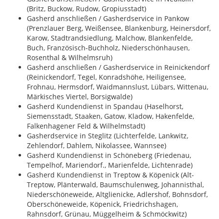
(Britz, Buckow, Rudow, Gropiusstadt)
Gasherd anschließen / Gasherdservice in Pankow
(Prenzlauer Berg, Weißensee, Blankenburg, Heinersdorf,
Karow, Stadtrandsiedlung, Malchow, Blankenfelde,
Buch, Französisch-Buchholz, Niederschönhausen,
Rosenthal & Wilhelmsruh)
Gasherd anschließen / Gasherdservice in Reinickendorf
(Reinickendorf, Tegel, Konradshöhe, Heiligensee,
Frohnau, Hermsdorf, Waidmannslust, Lübars, Wittenau,
Märkisches Viertel, Borsigwalde)
Gasherd Kundendienst in Spandau (Haselhorst,
Siemensstadt, Staaken, Gatow, Kladow, Hakenfelde,
Falkenhagener Feld & Wilhelmstadt)
Gasherdservice in Steglitz (Lichterfelde, Lankwitz,
Zehlendorf, Dahlem, Nikolassee, Wannsee)
Gasherd Kundendienst in Schöneberg (Friedenau,
Tempelhof, Mariendorf., Marienfelde, Lichtenrade)
Gasherd Kundendienst in Treptow & Köpenick (Alt-
Treptow, Plänterwald, Baumschulenweg, Johannisthal,
Niederschöneweide, Altglienicke, Adlershof, Bohnsdorf,
Oberschöneweide, Köpenick, Friedrichshagen,
Rahnsdorf, Grünau, Müggelheim & Schmöckwitz)