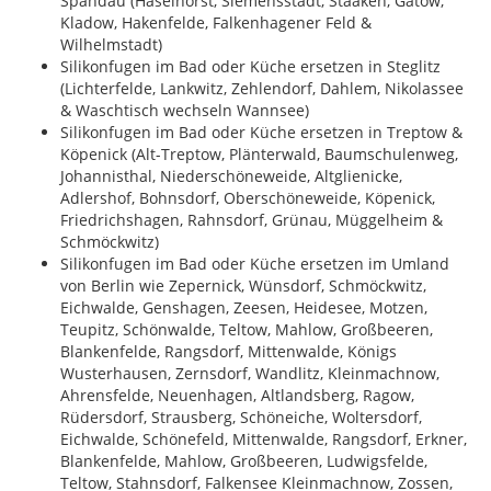
Spandau (Haselhorst, Siemensstadt, Staaken, Gatow,
Kladow, Hakenfelde, Falkenhagener Feld &
Wilhelmstadt)
Silikonfugen im Bad oder Küche ersetzen in Steglitz
(Lichterfelde, Lankwitz, Zehlendorf, Dahlem, Nikolassee
& Waschtisch wechseln Wannsee)
Silikonfugen im Bad oder Küche ersetzen in Treptow &
Köpenick (Alt-Treptow, Plänterwald, Baumschulenweg,
Johannisthal, Niederschöneweide, Altglienicke,
Adlershof, Bohnsdorf, Oberschöneweide, Köpenick,
Friedrichshagen, Rahnsdorf, Grünau, Müggelheim &
Schmöckwitz)
Silikonfugen im Bad oder Küche ersetzen im Umland
von Berlin wie Zepernick, Wünsdorf, Schmöckwitz,
Eichwalde, Genshagen, Zeesen, Heidesee, Motzen,
Teupitz, Schönwalde, Teltow, Mahlow, Großbeeren,
Blankenfelde, Rangsdorf, Mittenwalde, Königs
Wusterhausen, Zernsdorf, Wandlitz, Kleinmachnow,
Ahrensfelde, Neuenhagen, Altlandsberg, Ragow,
Rüdersdorf, Strausberg, Schöneiche, Woltersdorf,
Eichwalde, Schönefeld, Mittenwalde, Rangsdorf, Erkner,
Blankenfelde, Mahlow, Großbeeren, Ludwigsfelde,
Teltow, Stahnsdorf, Falkensee Kleinmachnow, Zossen,