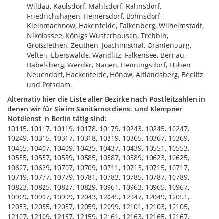
Wildau, Kaulsdorf, Mahlsdorf, Rahnsdorf,
Friedrichshagen, Heinersdorf, Bohnsdorf,
Kleinmachnow, Hakenfelde, Falkenberg, Wilhelmstadt,
Nikolassee, Königs Wusterhausen, Trebbin,
Großziethen, Zeuthen, Joachimsthal, Oranienburg,
Velten, Eberswalde, Wandlitz, Falkensee, Bernau,
Babelsberg, Werder, Nauen, Henningsdorf, Hohen
Neuendorf, Hackenfelde, Hönow, Altlandsberg, Beelitz
und Potsdam.
Alternativ hier die Liste aller Bezirke nach Postleitzahlen in
denen wir für Sie im Sanitärnotdienst und Klempner
Notdienst in Berlin tätig sind:
10115, 10117, 10119, 10178, 10179, 10243, 10245, 10247,
10249, 10315, 10317, 10318, 10319, 10365, 10367, 10369,
10405, 10407, 10409, 10435, 10437, 10439, 10551, 10553,
10555, 10557, 10559, 10585, 10587, 10589, 10623, 10625,
10627, 10629, 10707, 10709, 10711, 10713, 10715, 10717,
10719, 10777, 10779, 10781, 10783, 10785, 10787, 10789,
10823, 10825, 10827, 10829, 10961, 10963, 10965, 10967,
10969, 10997, 10999, 12043, 12045, 12047, 12049, 12051,
12053, 12055, 12057, 12059, 12099, 12101, 12103, 12105,
12107, 12109, 12157, 12159, 12161, 12163, 12165, 12167,