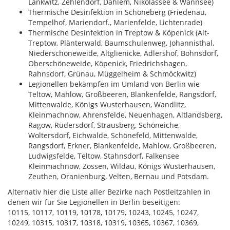
Lankwitz, Zehlendorf, Dahlem, Nikolassee & Wannsee)
Thermische Desinfektion in Schöneberg (Friedenau,
Tempelhof, Mariendorf., Marienfelde, Lichtenrade)
Thermische Desinfektion in Treptow & Köpenick (Alt-
Treptow, Plänterwald, Baumschulenweg, Johannisthal,
Niederschöneweide, Altglienicke, Adlershof, Bohnsdorf,
Oberschöneweide, Köpenick, Friedrichshagen,
Rahnsdorf, Grünau, Müggelheim & Schmöckwitz)
Legionellen bekämpfen im Umland von Berlin wie
Teltow, Mahlow, Großbeeren, Blankenfelde, Rangsdorf,
Mittenwalde, Königs Wusterhausen, Wandlitz,
Kleinmachnow, Ahrensfelde, Neuenhagen, Altlandsberg,
Ragow, Rüdersdorf, Strausberg, Schöneiche,
Woltersdorf, Eichwalde, Schönefeld, Mittenwalde,
Rangsdorf, Erkner, Blankenfelde, Mahlow, Großbeeren,
Ludwigsfelde, Teltow, Stahnsdorf, Falkensee
Kleinmachnow, Zossen, Wildau, Königs Wusterhausen,
Zeuthen, Oranienburg, Velten, Bernau und Potsdam.
Alternativ hier die Liste aller Bezirke nach Postleitzahlen in
denen wir für Sie Legionellen in Berlin beseitigen:
10115, 10117, 10119, 10178, 10179, 10243, 10245, 10247,
10249, 10315, 10317, 10318, 10319, 10365, 10367, 10369,