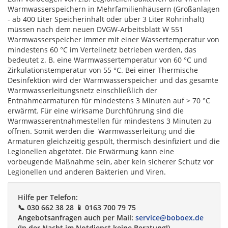
Warmwasserspeichern in Mehrfamilienhäusern (Großanlagen
- ab 400 Liter Speicherinhalt oder über 3 Liter Rohrinhalt)
müssen nach dem neuen DVGW-Arbeitsblatt W 551
Warmwasserspeicher immer mit einer Wassertemperatur von
mindestens 60 °C im Verteilnetz betrieben werden, das
bedeutet z. B. eine Warmwassertemperatur von 60 °C und
Zirkulationstemperatur von 55 °C. Bei einer Thermische
Desinfektion wird der Warmwasserspeicher und das gesamte
Warmwasserleitungsnetz einschließlich der
Entnahmearmaturen für mindestens 3 Minuten auf > 70 °C
erwärmt. Für eine wirksame Durchführung sind die
Warmwasserentnahmestellen für mindestens 3 Minuten zu
öffnen. Somit werden die Warmwasserleitung und die
Armaturen gleichzeitig gespült, thermisch desinfiziert und die
Legionellen abgetötet. Die Erwärmung kann eine
vorbeugende Maßnahme sein, aber kein sicherer Schutz vor
Legionellen und anderen Bakterien und Viren.
Hilfe per Telefon:
📞 030 662 38 28 📱 0163 700 79 75
Angebotsanfragen auch per Mail:
service@boboex.de
(In der Nacht im Notdienst keine Beratung!)